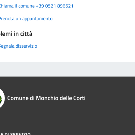
Chiama il comune +39 0521 896521
Prenota un appuntamento
lemi in città
Segnala disservizio
Comune di Monchio delle Corti
E DI SERVIZIO