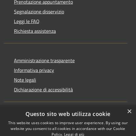
Prenotazione appuntamento
Segnalazione disservizio
Leggi le FAQ
Richiesta assistenza
Amministrazione trasparente
Informativa privacy
Note legali
Dichiarazione di accessibilità
×
Questo sito web utilizza cookie
RSS
Copyright © 2026 • Comune di
This website uses cookies to improve user experience. By using our
Accessibilità
Monchio delle Corti • Powered
website you consent to all cookies in accordance with our Cookie
Privacy
Municipium
Accesso
by
•
Policy.
Leggi di più