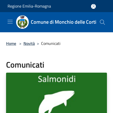
Salta al contenuto principale
Regione Emilia-Romagna
Comune di Monchio delle Corti
Home
>
Novità
>
Comunicati
Comunicati