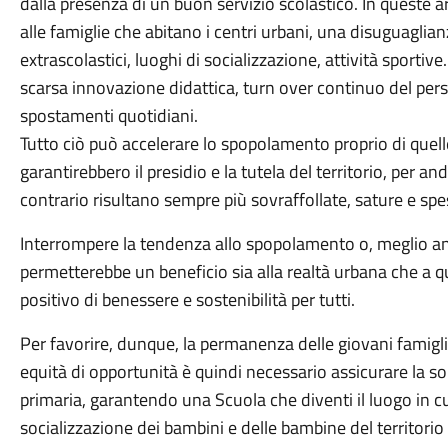
dalla presenza di un buon servizio scolastico. In queste ar
alle famiglie che abitano i centri urbani, una disuguaglia
extrascolastici, luoghi di socializzazione, attività sportive…
scarsa innovazione didattica, turn over continuo del per
spostamenti quotidiani.
Tutto ciò può accelerare lo spopolamento proprio di que
garantirebbero il presidio e la tutela del territorio, per an
contrario risultano sempre più sovraffollate, sature e spes
Interrompere la tendenza allo spopolamento o, meglio anco
permetterebbe un beneficio sia alla realtà urbana che a 
positivo di benessere e sostenibilità per tutti.
Per favorire, dunque, la permanenza delle giovani famigl
equità di opportunità è quindi necessario assicurare la sop
primaria, garantendo una Scuola che diventi il luogo in cui
socializzazione dei bambini e delle bambine del territorio