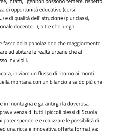
ee, infatti, i genitori possono temere, rispetto
nza di opportunità educative (corsi
) e di qualità dell’istruzione (pluriclassi,
sonale docente…), oltre che lunghi
lle fasce della popolazione che maggiormente
dare ad abitare le realtà urbane che al
so invivibili.
ra, iniziare un flusso di ritorno ai monti
quella montana con un bilancio a saldo più che
ie in montagna e garantirgli la doverosa
ravvivenza di tutti i piccoli plessi di Scuola
 poter spendere e realizzare le possibilità di
 ed una ricca e innovativa offerta formativa: