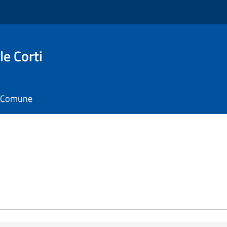
e Corti
il Comune