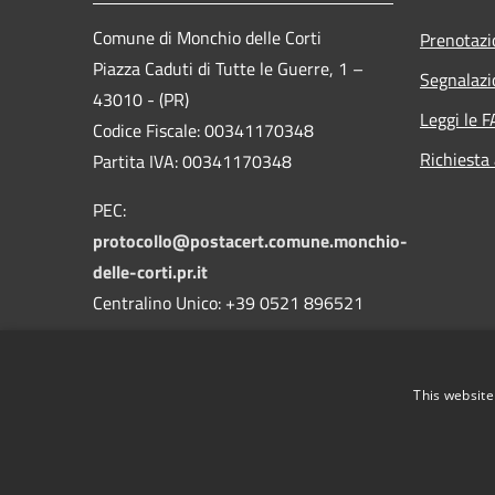
Comune di Monchio delle Corti
Prenotaz
Piazza Caduti di Tutte le Guerre, 1 –
Segnalazi
43010 - (PR)
Leggi le 
Codice Fiscale: 00341170348
Richiesta
Partita IVA: 00341170348
PEC:
protocollo@postacert.comune.monchio-
delle-corti.pr.it
Centralino Unico: +39 0521 896521
This website
RSS
Accessibilità
Privacy
Cookie
Mappa de