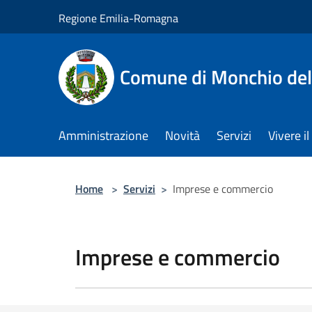
Salta al contenuto principale
Regione Emilia-Romagna
Comune di Monchio dell
Amministrazione
Novità
Servizi
Vivere 
Home
>
Servizi
>
Imprese e commercio
Imprese e commercio