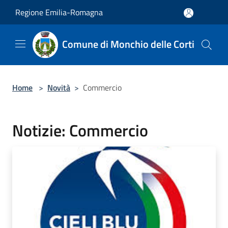
Salta al contenuto principale
Regione Emilia-Romagna
Comune di Monchio delle Corti
Home
>
Novità
>
Commercio
Notizie: Commercio