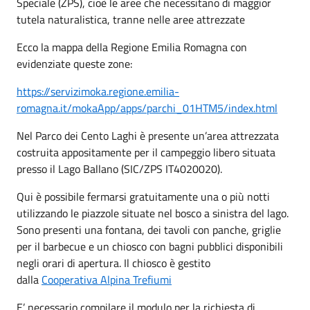
Speciale (ZPS), cioè le aree che necessitano di maggior
tutela naturalistica, tranne nelle aree attrezzate
Ecco la mappa della Regione Emilia Romagna con
evidenziate queste zone:
https://servizimoka.regione.emilia-
romagna.it/mokaApp/apps/parchi_01HTM5/index.html
Nel Parco dei Cento Laghi è presente un’area attrezzata
costruita appositamente per il campeggio libero situata
presso il Lago Ballano (SIC/ZPS IT4020020).
Qui è possibile fermarsi gratuitamente una o più notti
utilizzando le piazzole situate nel bosco a sinistra del lago.
Sono presenti una fontana, dei tavoli con panche, griglie
per il barbecue e un chiosco con bagni pubblici disponibili
negli orari di apertura. Il chiosco è gestito
dalla
Cooperativa Alpina Trefiumi
E’ necessario compilare il modulo per la richiesta di