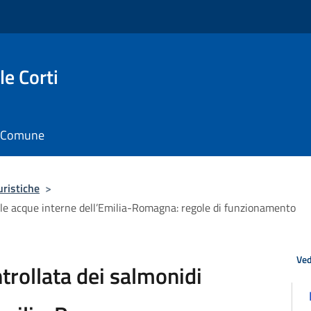
e Corti
il Comune
uristiche
>
elle acque interne dell’Emilia-Romagna: regole di funzionamento
Ved
ntrollata dei salmonidi