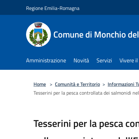
Salta al contenuto principale
Regione Emilia-Romagna
Comune di Monchio dell
Amministrazione
Novità
Servizi
Vivere 
Home
>
Comunità e Territorio
>
Informazioni T
Tesserini per la pesca controllata dei salmonidi n
Tesserini per la pesca co