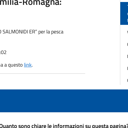
’Emilia-Romagna:
NO SALMONIDI ER” per la pesca
:02
na a questo
link
.
Quanto sono chiare le informazioni su questa pagina